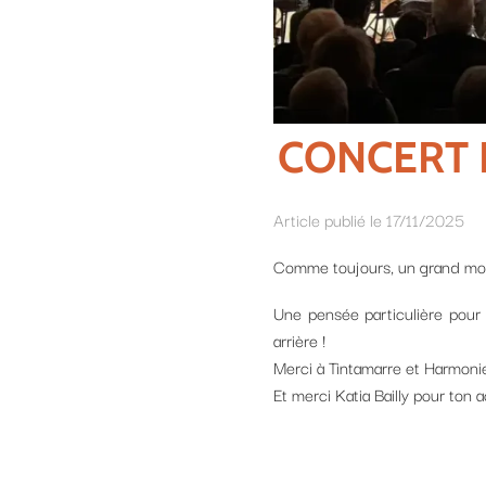
CONCERT DE LA
Article publié le 17/11/2025
Comme toujours, un grand moment de bonheur…
Une pensée particulière pour le moment
Sou
arrière !
Merci à Tintamarre et Harmonie et à la Maison 
Et merci Katia Bailly pour ton accueil !