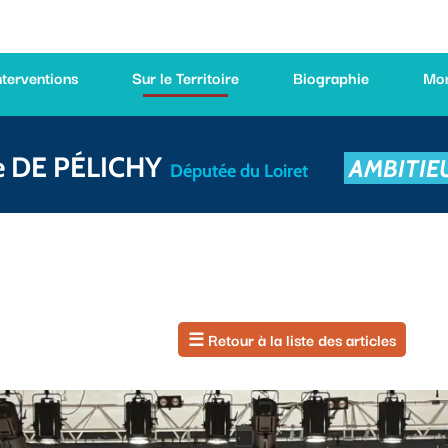
Sur le Territoire
Biographie
Mon équipe
LICHY
A
MBITIEUX
POUR 
Députée du Loiret
☰
Retour à la liste des articles