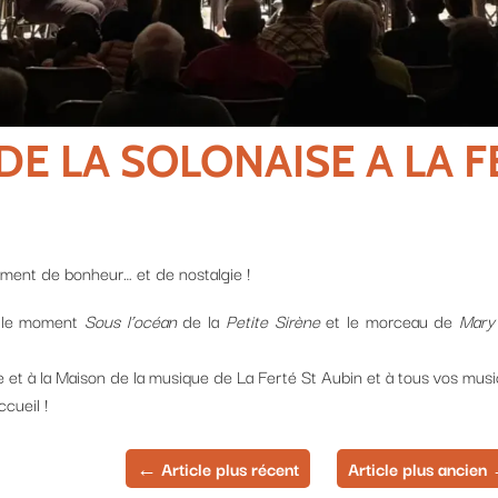
 SOLONAISE A LA FERTE 
 et de nostalgie !
s l’océan
de la
Petite Sirène
et le morceau de
Mary Poppins
, je me
de la musique de La Ferté St Aubin et à tous vos musiciens et bénévol
←
Article plus récent
Article plus ancien
→