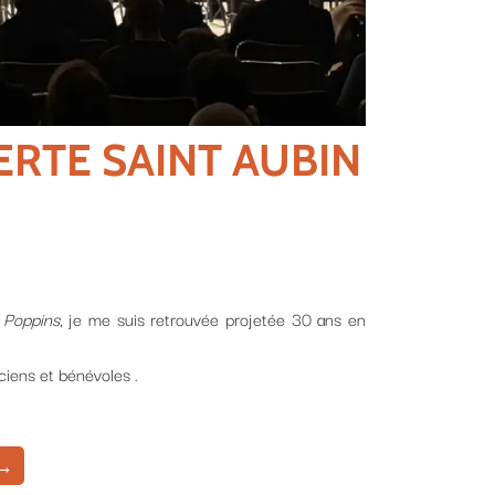
SAINT AUBIN
 suis retrouvée projetée 30 ans en
es .